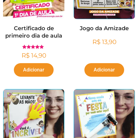
Certificado de
Jogo da Amizade
primeiro dia de aula
R$
13,90
Avaliação
R$
14,90
4.97
de 5
Adicionar
Adicionar