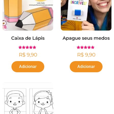
Caixa de Lápis
Apague seus medos
Avaliação
Avaliação
R$
9,90
R$
9,90
5.00
4.82
de 5
de 5
Adicionar
Adicionar