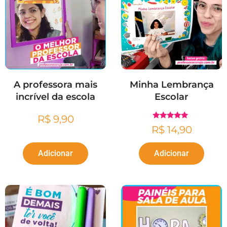
A professora mais
Minha Lembrança
incrível da escola
Escolar
R$
9,90
Avaliação
R$
14,90
5.00
de 5
Adicionar
Adicionar