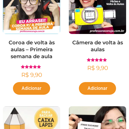
Coroa de volta às
Câmera de volta às
aulas – Primeira
aulas
semana de aula
Avaliação
R$
9,90
4.86
Avaliação
de 5
R$
9,90
5.00
de 5
Adicionar
Adicionar