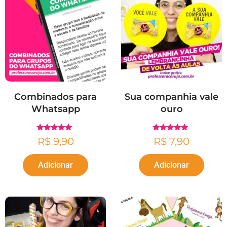
Combinados para
Sua companhia vale
Whatsapp
ouro
Avaliação
Avaliação
R$
9,90
R$
7,90
4.79
5.00
de 5
de 5
Adicionar
Adicionar