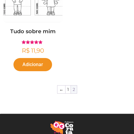
Tudo sobre mim
Avaliação
R$
11,90
4.67
de 5
Adicionar
←
1
2