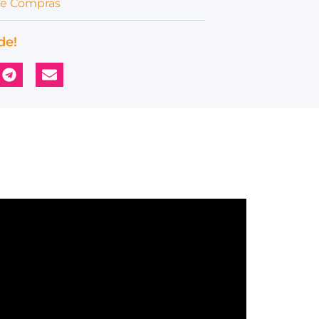
de Compras
de!