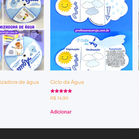
izadora de água
Ciclo da Água
Avaliação
R$
14,90
5.00
de 5
Adicionar