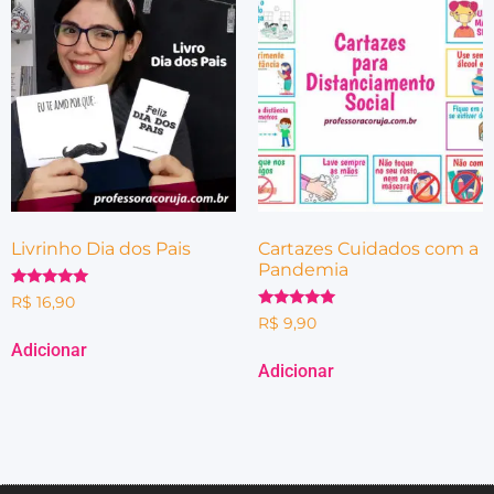
Livrinho Dia dos Pais
Cartazes Cuidados com a
Pandemia
Avaliação
R$
16,90
5.00
Avaliação
R$
9,90
de 5
5.00
de 5
Adicionar
Adicionar