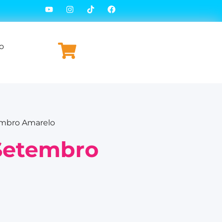
o
embro Amarelo
Setembro