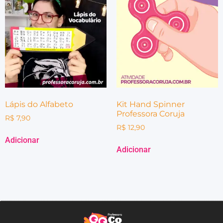
Lápis do Alfabeto
Kit Hand Spinner
Professora Coruja
R$
7,90
R$
12,90
Adicionar
Adicionar