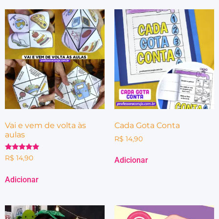
Vai e vem de volta às
Cada Gota Conta
aulas
R$
14,90
Avaliação
R$
14,90
Adicionar
4.83
de 5
Adicionar