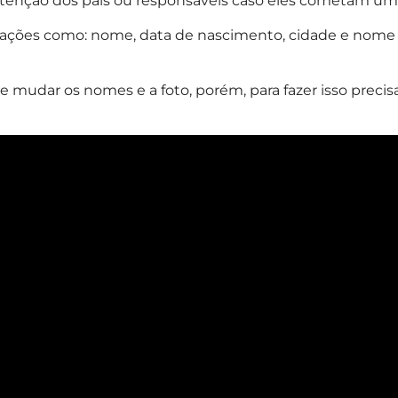
 atenção dos pais ou responsáveis caso eles cometam uma 
mações como: nome, data de nascimento, cidade e nome da
e mudar os nomes e a foto, porém, para fazer isso preci