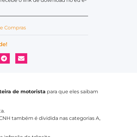
recebe o link de download no eu e-
de Compras
de!
teira de motorista
para que eles saibam
a.
CNH também é dividida nas categorias A,