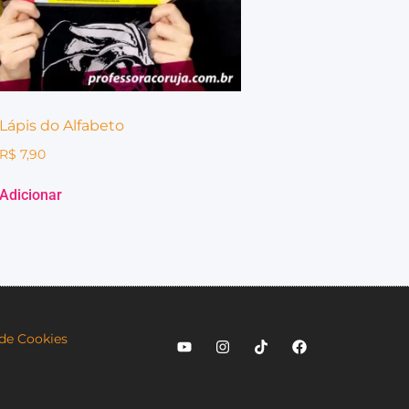
Lápis do Alfabeto
R$
7,90
Adicionar
 de Cookies