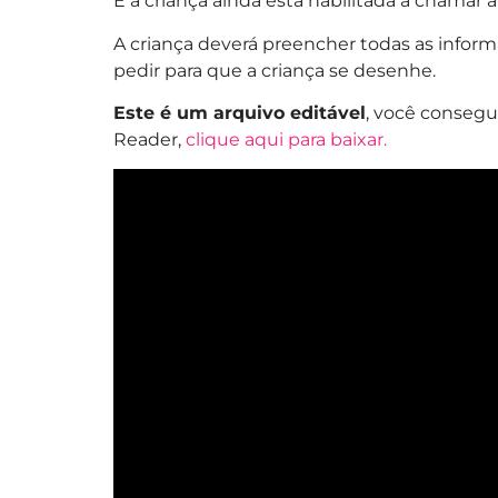
E a criança ainda está habilitada a chamar
A criança deverá preencher todas as infor
pedir para que a criança se desenhe.
Este é um arquivo editável
, você consegu
Reader,
clique aqui para baixar.