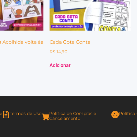
 Acolhida volta às
Cada Gota Conta
R$
14,90
Adicionar
de
Termos de Uso
Política de Compras e
Política
Cancelamento