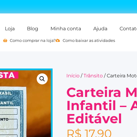
Loja
Blog
Minha conta
Ajuda
Contat
Como comprar na loja?
Como baixar as atividades
Início
/
Trânsito
/ Carteira Mot
Carteira M
Infantil –
Editável
R$
17,90