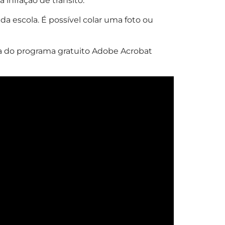
infração de trânsito.
 escola. É possível colar uma foto ou
sa do programa gratuito Adobe Acrobat