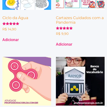
Ciclo da Água
Cartazes Cuidados com a
Pandemia
Avaliação
R$
14,90
5.00
Avaliação
R$
9,90
de 5
5.00
de 5
Adicionar
Adicionar