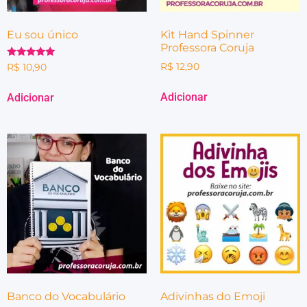
Eu sou único
Kit Hand Spinner
Professora Coruja
Avaliação
R$
12,90
R$
10,90
5.00
de 5
Adicionar
Adicionar
Banco do Vocabulário
Adivinhas do Emoji