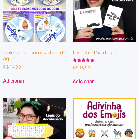
Roleta economizadora de
Livrinho Dia dos Pais
água
Avaliação
R$
14,90
R$
16,90
5.00
de 5
Adicionar
Adicionar