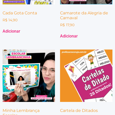
Cada Gota Conta
Camarote da Alegria de
Carnaval
R$
14,90
R$
17,90
Adicionar
Adicionar
Minha Lembrança
Cartela de Ditados