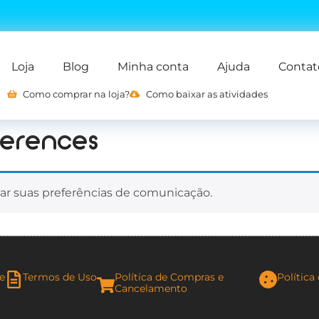
Loja
Blog
Minha conta
Ajuda
Contat
Como comprar na loja?
Como baixar as atividades
ferences
ar suas preferências de comunicação.
de
Termos de Uso
Política de Compras e
Política
Cancelamento