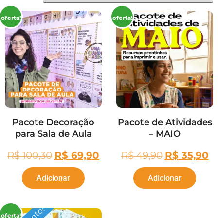
oferta!
oferta!
Pacote Decoração
Pacote de Atividades
para Sala de Aula
– MAIO
R$
100,30
R$
69,90
R$
49,90
R$
35,90
Adicionar
Adicionar
oferta!