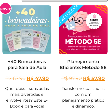
EXCLUSIVO!
NOVO!
+40 Brincadeiras
Planejamento
para Sala de Aula
Eficiente: Método 5E
R$
67,90
R$
47,90
R$
97,90
R$
57,90
Quer deixar suas aulas
Transforme suas aulas
mais divertidas e
com um
envolventes? Este E-
planejamento prático
Book é para você!
e dinâmico.